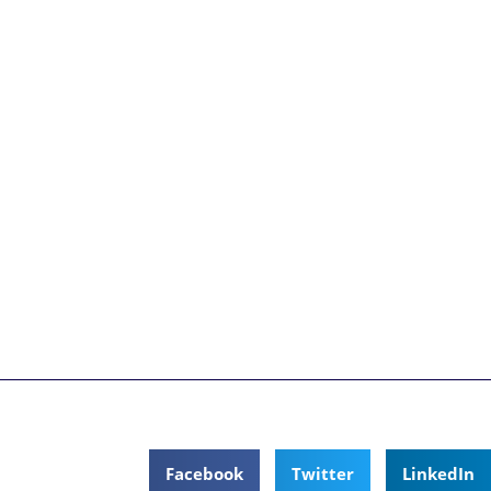
JAPONAISE, LE SHIATSU REPOSE SUR LA
STIMULATION DES POINTS D’ACUPUNCTURE
PAR PRESSIONS ET PAR ÉTIREMENTS. CETTE
PRATIQUE VISE LA DÉTENTE PROFONDE ET LA
CIRCULATION DES ÉNERGIES POUR RÉSOUDRE
CERTAINS DYSFONCTIONNEMENTS DU CORPS
ET DE L’ESPRIT. DANS NOTRE SOCIÉTÉ DE LA
RAPIDITÉ ET DU TOUT, TOUT DE SUITE, LE
SHIATSU AUTORISE UNE PAUSE RELAXATION
POUR SE RECENTRER ET RÉCONCILIER CORPS
ET ESPRIT.
PARTAGEZ NOUS SUR:
Facebook
Twitter
LinkedIn